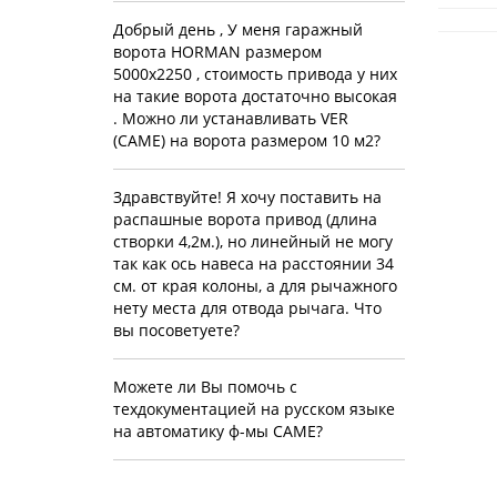
Добрый день , У меня гаражный
ворота HORMAN размером
5000х2250 , стоимость привода у них
на такие ворота достаточно высокая
. Можно ли устанавливать VER
(CAME) на ворота размером 10 м2?
Здравствуйте! Я хочу поставить на
распашные ворота привод (длина
створки 4,2м.), но линейный не могу
так как ось навеса на расстоянии 34
см. от края колоны, а для рычажного
нету места для отвода рычага. Что
вы посоветуете?
Можете ли Вы помочь с
техдокументацией на русском языке
на автоматику ф-мы CAME?