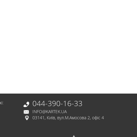
044-390-16-33
і:
INFO@KARTEK.UA
03141, Київ, вул.М.Амосова 2, офіс 4