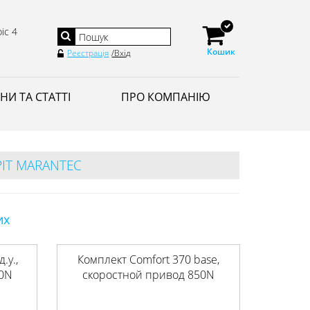
іс 4
Кошик
Реєстрація
/Вхід
НИ ТА СТАТТІ
ПРО КОМПАНІЮ
ІТ MARANTEC
их
.у.,
Комплект Comfort 370 base,
50N
скоростной привод 850N