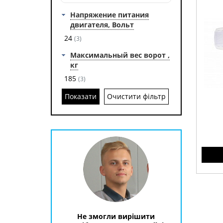
Напряжение питания
двигателя, Вольт
24
(3)
Максимальный вес ворот ,
кг
185
(3)
Очистити фільтр
Прив
для в
биоме
Не змогли вирішити