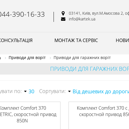
044-390-16-33
03141, Київ, вул.М.Амосова 2, оф
info@kartek.ua
КОНСУЛЬТАЦІЯ
МОНТАЖ ТА СЕРВІС
НОВИ
Приводи для воріт
Приводи для гаражних воріт
а
ПРИВОДИ ДЛЯ ГАРАЖНИХ ВОР
увати по:
Сортувати:
30
Від дешевих до дорог
Комплект Comfort 370
Комплект Comfort 370 с д
ETRIC, скоростной привод
скоростной привод 8
850N