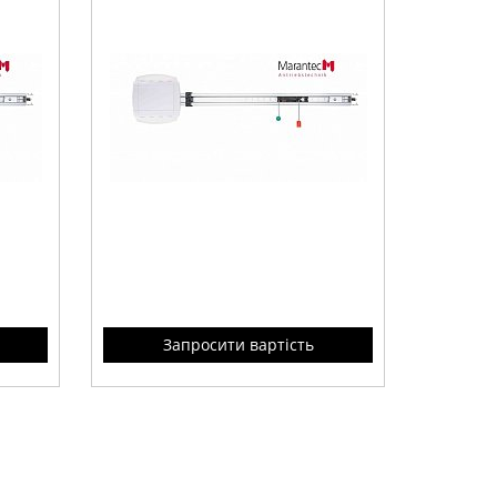
Запросити вартість
rantec
Привод
Comfort 370
от Marantec
00мм в
для ворот высотой до
2700мм
без
д.у.