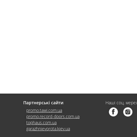
Партнерські сайти
Наші соц. мереж
promo.tawi.com.ua
promo.record-doors.com.ua
tophaus.com.ua
garazhnievorota.kiev.ua