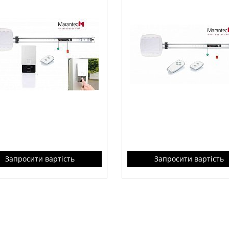
Запросити вартість
Запросити вартість
од
Comfort 370
от Marantec
Привод
Comfort 370
от Ma
орот высотой до 2700мм с
для ворот высотой до 27
трическим сенсором
комплекте с двумя пультами