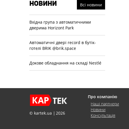
НОВИНИ
Всі новини
Вхідна група з автоматичними
дверима Horizont Park
Автоматичнi дверi record в бутiк-
готелi BRIK @brik.space
Докове обладнання на складi Nestlé
Про компанію
Наші партнери
Новини
© kartek.ua
2026
Консультація