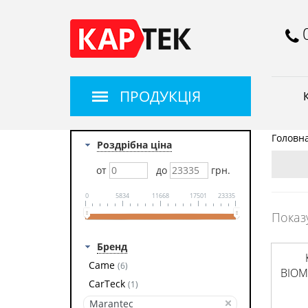
ПРОДУКЦІЯ
Головн
Роздрібна ціна
от
до
грн.
0
5834
11668
17501
23335
Показ
Бренд
Came
(6)
BIOM
CarTeck
(1)
Marantec