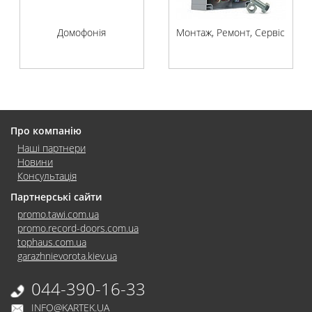
Домофонія
Монтаж, Ремонт, Сервіс
Про компанію
Наші партнери
Новини
Консультація
Партнерські сайти
promo.tawi.com.ua
promo.record-doors.com.ua
tophaus.com.ua
garazhnievorota.kiev.ua
044-390-16-33
INFO@KARTEK.UA