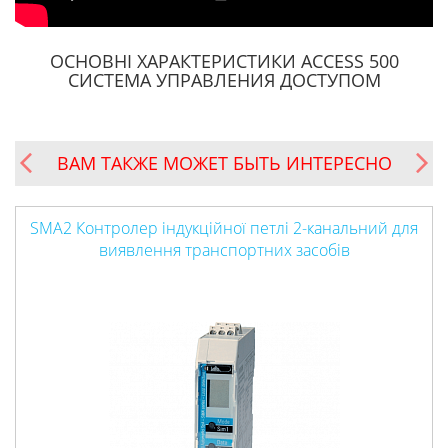
ОСНОВНІ ХАРАКТЕРИСТИКИ ACCESS 500
СИСТЕМА УПРАВЛЕНИЯ ДОСТУПОМ
ВАМ ТАКЖЕ МОЖЕТ БЫТЬ ИНТЕРЕСНО
тролер індукційної петлі 2-канальний для
SMA Контрол
виявлення транспортних засобів
вия