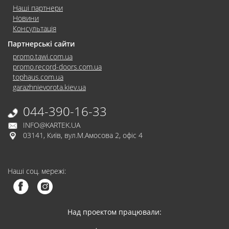
Наші партнери
Новини
Консультація
Партнерські сайти
promo.tawi.com.ua
promo.record-doors.com.ua
tophaus.com.ua
garazhnievorota.kiev.ua
044-390-16-33
INFO@KARTEK.UA
03141, Київ, вул.М.Амосова 2, офіс 4
Наші соц. мережі:
Над проектом працювали: